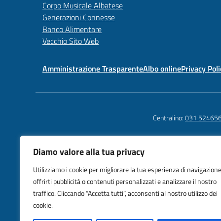
Corpo Musicale Albatese
Generazioni Connesse
Banco Alimentare
Vecchio Sito Web
Amministrazione Trasparente
Albo online
Privacy Poli
Centralino:
031 52465
Diamo valore alla tua privacy
Istituto C
Utilizziamo i cookie per migliorare la tua esperienza di navigazione
Como Alba
offrirti pubblicità o contenuti personalizzati e analizzare il nostro
Piazza IV
traffico. Cliccando “Accetta tutti”, acconsenti al nostro utilizzo dei
cookie.