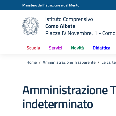
Vai ai contenuti
Vai al menu di navigazione
Vai al footer
Ministero dell'Istruzione e del Merito
Istituto Comprensivo
Como Albate
Piazza IV Novembre, 1 - Como
 della scuola
— Visita la pagina iniziale del
Scuola
Servizi
Novità
Didattica
Home
Amministrazione Trasparente
Le carte
Amministrazione T
indeterminato