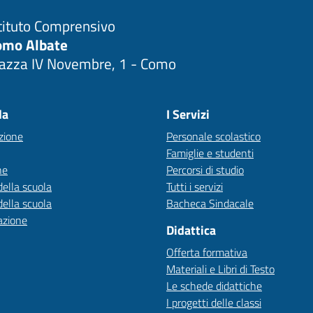
tituto Comprensivo
omo Albate
iazza IV Novembre, 1 - Como
Visita la pagina iniziale della scuola
la
I Servizi
zione
Personale scolastico
Famiglie e studenti
ne
Percorsi di studio
della scuola
Tutti i servizi
della scuola
Bacheca Sindacale
azione
Didattica
Offerta formativa
Materiali e Libri di Testo
Le schede didattiche
I progetti delle classi