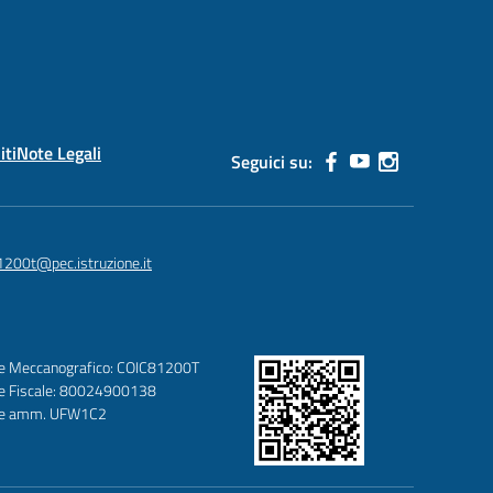
iti
Note Legali
Seguici su:
1200t@pec.istruzione.it
e Meccanografico: COIC81200T
e Fiscale: 80024900138
ce amm. UFW1C2