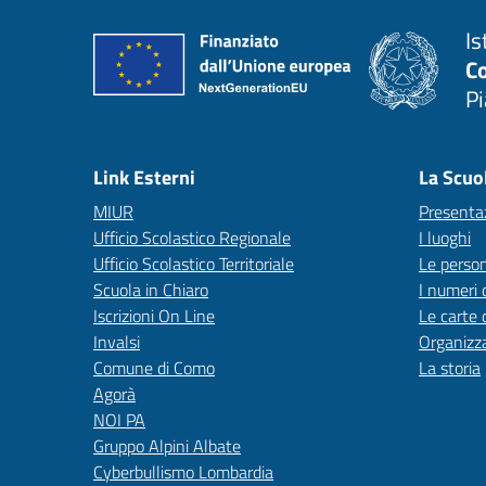
Is
C
P
— 
Link Esterni
La Scuo
MIUR
Presenta
Ufficio Scolastico Regionale
I luoghi
Ufficio Scolastico Territoriale
Le perso
Scuola in Chiaro
I numeri 
Iscrizioni On Line
Le carte 
Invalsi
Organizz
Comune di Como
La storia
Agorà
NOI PA
Gruppo Alpini Albate
Cyberbullismo Lombardia