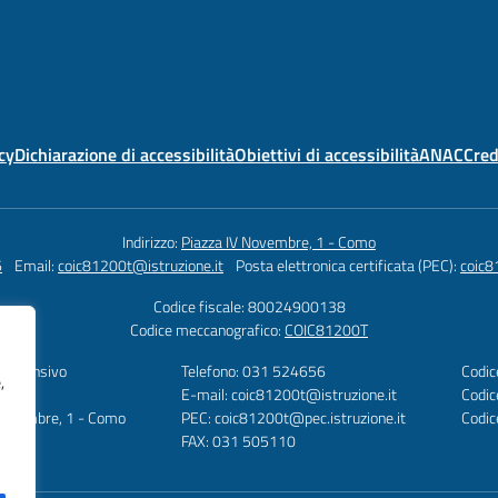
cy
Dichiarazione di accessibilità
Obiettivi di accessibilità
ANAC
Cred
Indirizzo:
Piazza IV Novembre, 1 - Como
6
Email:
coic81200t@istruzione.it
Posta elettronica certificata (PEC):
coic8
Codice fiscale: 80024900138
Codice meccanografico:
COIC81200T
omprensivo
Telefono: 031 524656
Codic
,
te
E-mail: coic81200t@istruzione.it
Codic
 Novembre, 1 - Como
PEC: coic81200t@pec.istruzione.it
Codi
FAX: 031 505110