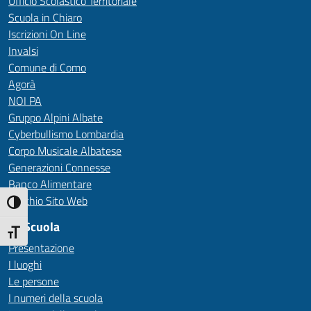
Ufficio Scolastico Territoriale
Scuola in Chiaro
Iscrizioni On Line
Invalsi
Comune di Como
Agorà
NOI PA
Gruppo Alpini Albate
Cyberbullismo Lombardia
Corpo Musicale Albatese
Generazioni Connesse
Banco Alimentare
Vecchio Sito Web
Attiva/disattiva alto contrasto
La Scuola
Attiva/disattiva dimensione testo
Presentazione
I luoghi
Le persone
I numeri della scuola