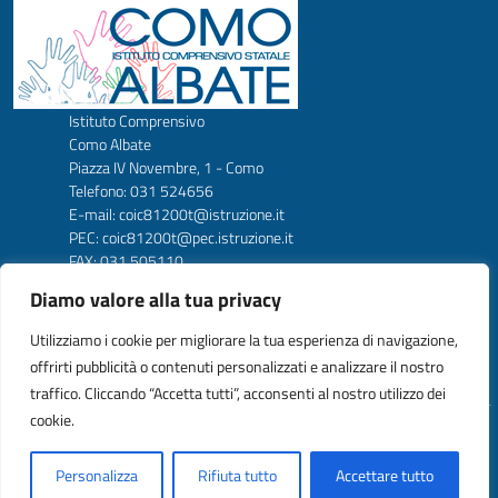
Istituto Comprensivo
Como Albate
Piazza IV Novembre, 1 - Como
Telefono: 031 524656
E-mail: coic81200t@istruzione.it
PEC: coic81200t@pec.istruzione.it
FAX: 031 505110
Codice Meccanografico: COIC81200T
Diamo valore alla tua privacy
Codice Fiscale: 80024900138
Codice amm. UFW1C2
Utilizziamo i cookie per migliorare la tua esperienza di navigazione,
offrirti pubblicità o contenuti personalizzati e analizzare il nostro
traffico. Cliccando “Accetta tutti”, acconsenti al nostro utilizzo dei
cookie.
Idea e progetto di Designers Italia
Personalizza
Rifiuta tutto
Accettare tutto