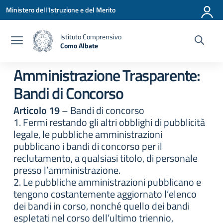
Vai ai contenuti
Vai al menu di navigazione
Vai al footer
Ministero dell'Istruzione e del Merito
Istituto Comprensivo
Como Albate
— Visita la pagina iniziale della scuola
Amministrazione Trasparente:
Bandi di Concorso
Articolo 19
– Bandi di concorso
1. Fermi restando gli altri obblighi di pubblicità
legale, le pubbliche amministrazioni
pubblicano i bandi di concorso per il
reclutamento, a qualsiasi titolo, di personale
presso l’amministrazione.
2. Le pubbliche amministrazioni pubblicano e
tengono costantemente aggiornato l’elenco
dei bandi in corso, nonché quello dei bandi
espletati nel corso dell’ultimo triennio,