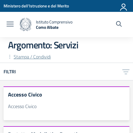
Vai ai contenuti
Vai al menu di navigazione
Vai al footer
Ministero dell'Istruzione e del Merito
Istituto Comprensivo
Como Albate
— Visita la pagina iniziale della scuola
Argomento: Servizi
Stampa / Condividi
FILTRI
Accesso Civico
Accesso Civico