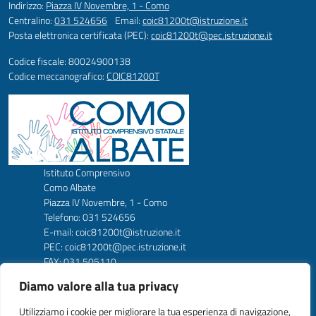
Indirizzo:
Piazza IV Novembre, 1 - Como
Centralino:
031 524656
Email:
coic81200t@istruzione.it
Posta elettronica certificata (PEC):
coic81200t@pec.istruzione.it
Codice fiscale: 80024900138
Codice meccanografico:
COIC81200T
Istituto Comprensivo
Como Albate
Piazza IV Novembre, 1 - Como
Telefono: 031 524656
E-mail: coic81200t@istruzione.it
PEC: coic81200t@pec.istruzione.it
FAX: 031 505110
Codice Meccanografico: COIC81200T
Diamo valore alla tua privacy
Codice Fiscale: 80024900138
Codice amm. UFW1C2
Utilizziamo i cookie per migliorare la tua esperienza di navigazione,