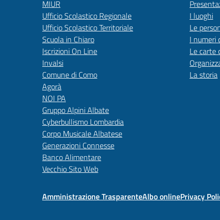
MIUR
Presenta
Ufficio Scolastico Regionale
I luoghi
Ufficio Scolastico Territoriale
Le perso
Scuola in Chiaro
I numeri 
Iscrizioni On Line
Le carte 
Invalsi
Organizz
Comune di Como
La storia
Agorà
NOI PA
Gruppo Alpini Albate
Cyberbullismo Lombardia
Corpo Musicale Albatese
Generazioni Connesse
Banco Alimentare
Vecchio Sito Web
Amministrazione Trasparente
Albo online
Privacy Poli