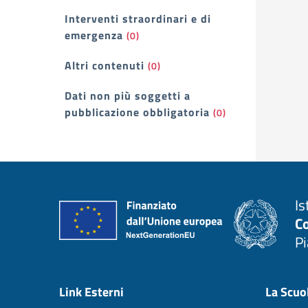
Interventi straordinari e di
emergenza
(0)
Altri contenuti
(0)
Dati non più soggetti a
pubblicazione obbligatoria
(0)
Is
C
P
— 
Link Esterni
La Scuo