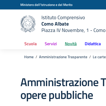
Vai ai contenuti
Vai al menu di navigazione
Vai al footer
Ministero dell'Istruzione e del Merito
Istituto Comprensivo
Como Albate
Piazza IV Novembre, 1 - Como
 della scuola
— Visita la pagina iniziale del
Scuola
Servizi
Novità
Didattica
Home
Amministrazione Trasparente
Le carte
Amministrazione T
opere pubbliche