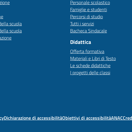
zione
Personale scolastico
Famiglie e studenti
ne
Percorsi di studio
della scuola
Tutti i servizi
della scuola
Bacheca Sindacale
azione
Didattica
Offerta formativa
Materiali e Libri di Testo
Le schede didattiche
I progetti delle classi
cy
Dichiarazione di accessibilità
Obiettivi di accessibilità
ANAC
Cred