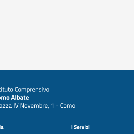
tituto Comprensivo
omo Albate
iazza IV Novembre, 1 - Como
Visita la pagina iniziale della scuola
la
I Servizi