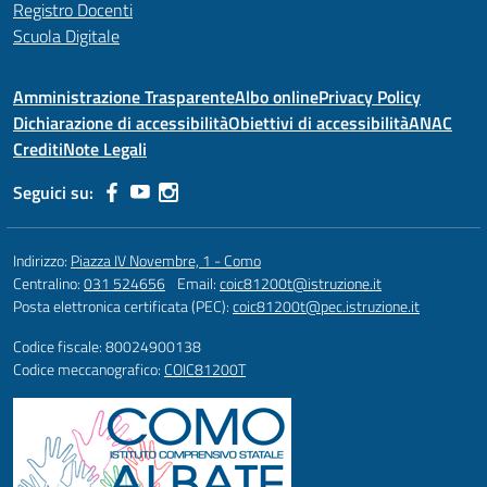
Registro Docenti
Scuola Digitale
Amministrazione Trasparente
Albo online
Privacy Policy
Dichiarazione di accessibilità
Obiettivi di accessibilità
ANAC
Crediti
Note Legali
Seguici su:
Indirizzo:
Piazza IV Novembre, 1 - Como
Centralino:
031 524656
Email:
coic81200t@istruzione.it
Posta elettronica certificata (PEC):
coic81200t@pec.istruzione.it
Codice fiscale: 80024900138
Codice meccanografico:
COIC81200T