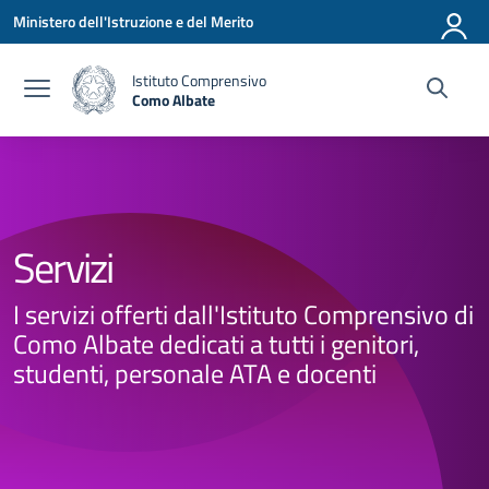
Vai ai contenuti
Vai al menu di navigazione
Vai al footer
Ministero dell'Istruzione e del Merito
Istituto Comprensivo
Como Albate
— Visita la pagina iniziale della scuola
Servizi
I servizi offerti dall'Istituto Comprensivo di
Como Albate dedicati a tutti i genitori,
studenti, personale ATA e docenti