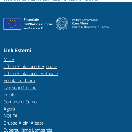
Istituto Comprensivo
Como Albate
Piazza IV Novembre, 1 - Como
— Visita la pagina iniziale della scuola
Link Esterni
MIUR
Ufficio Scolastico Regionale
Ufficio Scolastico Territoriale
Scuola in Chiaro
Iscrizioni On Line
Invalsi
Comune di Como
Agorà
NOI PA
Gruppo Alpini Albate
Cyberbullismo Lombardia