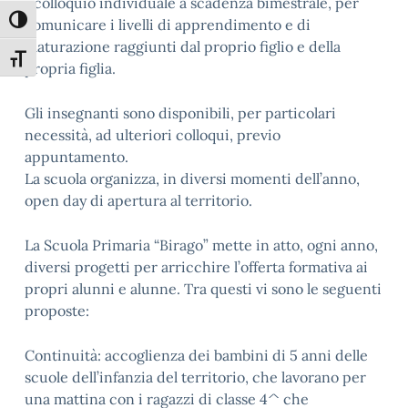
• colloquio individuale a scadenza bimestrale, per
Attiva/disattiva alto contrasto
comunicare i livelli di apprendimento e di
maturazione raggiunti dal proprio figlio e della
Attiva/disattiva dimensione testo
propria figlia.
Gli insegnanti sono disponibili, per particolari
necessità, ad ulteriori colloqui, previo
appuntamento.
La scuola organizza, in diversi momenti dell’anno,
open day di apertura al territorio.
La Scuola Primaria “Birago” mette in atto, ogni anno,
diversi progetti per arricchire l’offerta formativa ai
propri alunni e alunne. Tra questi vi sono le seguenti
proposte:
Continuità: accoglienza dei bambini di 5 anni delle
scuole dell’infanzia del territorio, che lavorano per
una mattina con i ragazzi di classe 4^ che