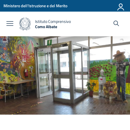
Vai ai contenuti
Vai al menu di navigazione
Vai al footer
Ministero dell'Istruzione e del Merito
Istituto Comprensivo
Como Albate
— Visita la pagina iniziale della scuola