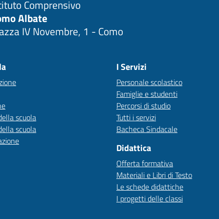
tituto Comprensivo
omo Albate
iazza IV Novembre, 1 - Como
Visita la pagina iniziale della scuola
la
I Servizi
zione
Personale scolastico
Famiglie e studenti
ne
Percorsi di studio
della scuola
Tutti i servizi
della scuola
Bacheca Sindacale
azione
Didattica
Offerta formativa
Materiali e Libri di Testo
Le schede didattiche
I progetti delle classi