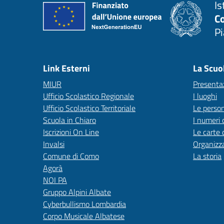
Is
C
P
— 
Link Esterni
La Scuo
MIUR
Presenta
Ufficio Scolastico Regionale
I luoghi
Ufficio Scolastico Territoriale
Le perso
Scuola in Chiaro
I numeri 
Iscrizioni On Line
Le carte 
Invalsi
Organizz
Comune di Como
La storia
Agorà
NOI PA
Gruppo Alpini Albate
Cyberbullismo Lombardia
Corpo Musicale Albatese