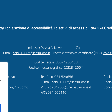
cy
Dichiarazione di accessibilità
Obiettivi di accessibilità
ANAC
Cred
Indirizzo:
Piazza IV Novembre, 1 - Como
6
Email:
coic81200t@istruzione.it
Posta elettronica certificata (PEC):
coic8
Codice fiscale: 80024900138
Codice meccanografico:
COIC81200T
omprensivo
Telefono: 031 524656
Codic
,
te
E-mail: coic81200t@istruzione.it
Codic
 Novembre, 1 - Como
PEC: coic81200t@pec.istruzione.it
Codi
FAX: 031 505110