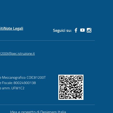
iti
Note Legali
Seguici su:
1200t@pec.istruzione.it
e Meccanografico: COIC81200T
e Fiscale: 80024900138
ce amm. UFW1C2
Idea e progetto di Designers Italia