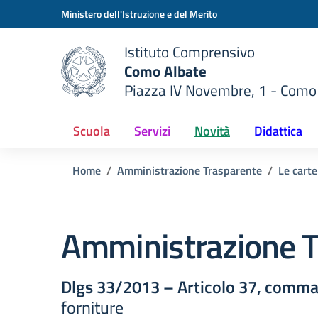
Vai ai contenuti
Vai al menu di navigazione
Vai al footer
Ministero dell'Istruzione e del Merito
Istituto Comprensivo
Como Albate
Piazza IV Novembre, 1 - Como
 della scuola
— Visita la pagina iniziale del
Scuola
Servizi
Novità
Didattica
Home
Amministrazione Trasparente
Le carte
Amministrazione T
Dlgs 33/2013 – Articolo 37, comma
forniture