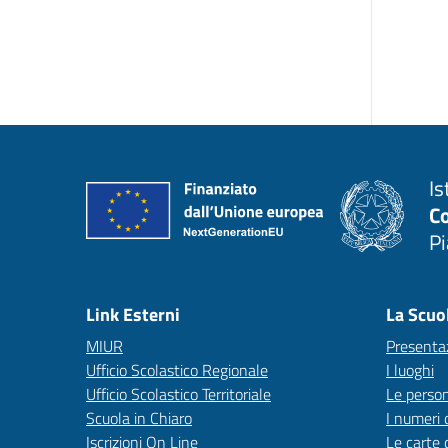
Is
C
P
— 
Link Esterni
La Scuo
MIUR
Presenta
Ufficio Scolastico Regionale
I luoghi
Ufficio Scolastico Territoriale
Le perso
Scuola in Chiaro
I numeri 
Iscrizioni On Line
Le carte 