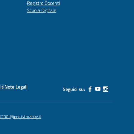
Registro Docenti
Scuola Digitale
iti
Note Legali
Seguici su:
1200t@pec.istruzione.it