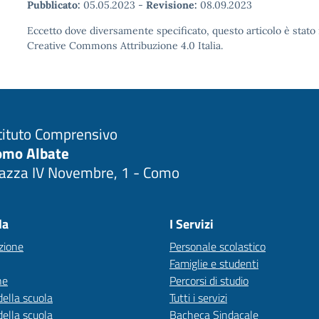
Pubblicato:
05.05.2023
-
Revisione:
08.09.2023
Eccetto dove diversamente specificato, questo articolo è stato 
Creative Commons Attribuzione 4.0 Italia.
tituto Comprensivo
omo Albate
iazza IV Novembre, 1 - Como
Visita la pagina iniziale della scuola
la
I Servizi
zione
Personale scolastico
Famiglie e studenti
ne
Percorsi di studio
della scuola
Tutti i servizi
della scuola
Bacheca Sindacale