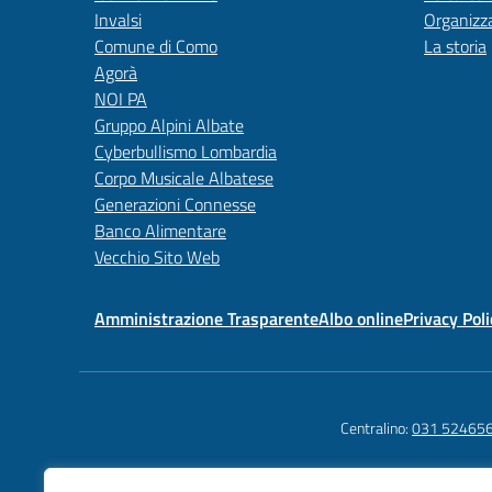
Invalsi
Organizz
Comune di Como
La storia
Agorà
NOI PA
Gruppo Alpini Albate
Cyberbullismo Lombardia
Corpo Musicale Albatese
Generazioni Connesse
Banco Alimentare
Vecchio Sito Web
Amministrazione Trasparente
Albo online
Privacy Poli
Centralino:
031 52465