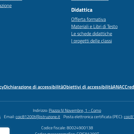
azione
Didattica
Offerta formativa
Materiali e Libri di Testo
Le schede didattiche
I progetti delle classi
cy
Dichiarazione di accessibilità
Obiettivi di accessibilità
ANAC
Cred
Indirizzo:
Piazza IV Novembre, 1 - Como
6
Email:
coic81200t@istruzione.it
Posta elettronica certificata (PEC):
coic8
Codice fiscale: 80024900138
Codice meccanografico:
COIC81200T