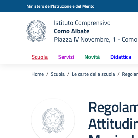
Vai ai contenuti
Vai al menu di navigazione
Vai al footer
Ministero dell'Istruzione e del Merito
Istituto Comprensivo
Como Albate
Piazza IV Novembre, 1 - Como
 della scuola
— Visita la pagina iniziale del
Scuola
Servizi
Novità
Didattica
Home
Scuola
Le carte della scuola
Regolam
Regolam
Attitudi