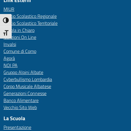
Link Esterni
MIUR
Ufficio Scolastico Regionale
Attiva/disattiva alto contrasto
Ufficio Scolastico Territoriale
Scuola in Chiaro
Attiva/disattiva dimensione testo
Iscrizioni On Line
Invalsi
Comune di Como
Agorà
NOI PA
Gruppo Alpini Albate
Cyberbullismo Lombardia
Corpo Musicale Albatese
Generazioni Connesse
Banco Alimentare
Vecchio Sito Web
La Scuola
Presentazione