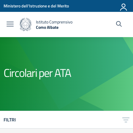
Vai ai contenuti
Vai al menu di navigazione
Vai al footer
Ministero dell'Istruzione e del Merito
Istituto Comprensivo
Como Albate
— Visita la pagina iniziale della scuola
Circolari per ATA
FILTRI