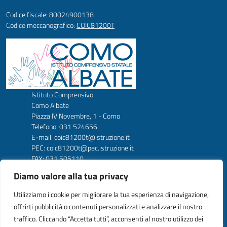
Codice fiscale: 80024900138
Codice meccanografico:
COIC81200T
Istituto Comprensivo
Como Albate
Piazza IV Novembre, 1 - Como
Telefono: 031 524656
E-mail: coic81200t@istruzione.it
PEC: coic81200t@pec.istruzione.it
FAX: 031 505110
Codice Meccanografico: COIC81200T
Diamo valore alla tua privacy
Codice Fiscale: 80024900138
Codice amm. UFW1C2
Utilizziamo i cookie per migliorare la tua esperienza di navigazione,
offrirti pubblicità o contenuti personalizzati e analizzare il nostro
traffico. Cliccando “Accetta tutti”, acconsenti al nostro utilizzo dei