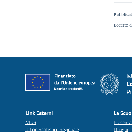
Pubblicat
Eccetto d
Is
C
P
— 
Link Esterni
La Scuo
MIUR
Presenta
Ufficio Scolastico Regionale
I luoghi