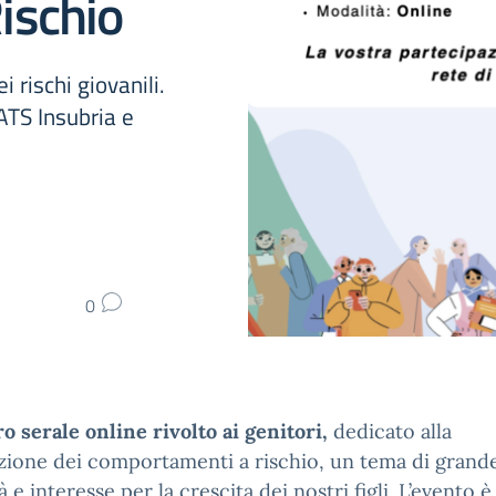
ischio
 rischi giovanili.
ATS Insubria e
0
o serale online rivolto ai genitori,
dedicato alla
zione dei comportamenti a rischio, un tema di grand
à e interesse per la crescita dei nostri figli. L’evento è