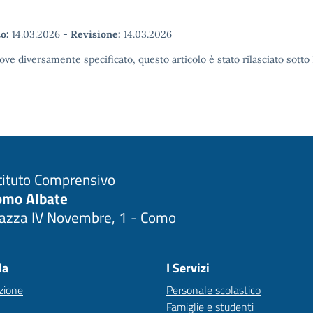
o:
14.03.2026
-
Revisione:
14.03.2026
ove diversamente specificato, questo articolo è stato rilasciato sott
tituto Comprensivo
omo Albate
iazza IV Novembre, 1 - Como
Visita la pagina iniziale della scuola
la
I Servizi
zione
Personale scolastico
Famiglie e studenti