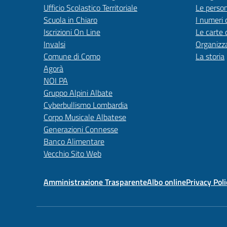
Ufficio Scolastico Territoriale
Le perso
Scuola in Chiaro
I numeri 
Iscrizioni On Line
Le carte 
Invalsi
Organizz
Comune di Como
La storia
Agorà
NOI PA
Gruppo Alpini Albate
Cyberbullismo Lombardia
Corpo Musicale Albatese
Generazioni Connesse
Banco Alimentare
Vecchio Sito Web
Amministrazione Trasparente
Albo online
Privacy Poli