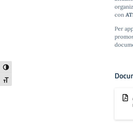
organiz
con
AT
Per app
promoss
documen
Attiva/disattiva alto contrasto
Docu
Attiva/disattiva dimensione testo