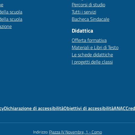
ne
Percorsi di studio
della scuola
Tutti i servizi
della scuola
Bacheca Sindacale
azione
Didattica
Offerta formativa
Materiali e Libri di Testo
Le schede didattiche
I progetti delle classi
cy
Dichiarazione di accessibilità
Obiettivi di accessibilità
ANAC
Cred
Indirizzo:
Piazza IV Novembre, 1 - Como