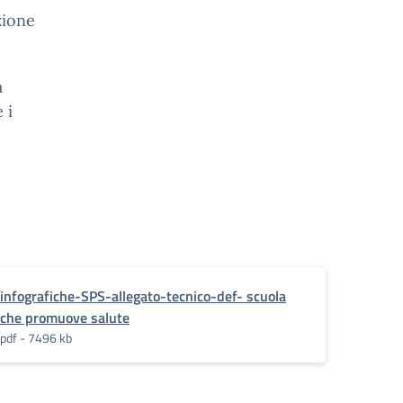
zione
à
 i
infografiche-SPS-allegato-tecnico-def- scuola
che promuove salute
pdf - 7496 kb