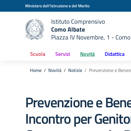
Vai ai contenuti
Vai al menu di navigazione
Vai al footer
Ministero dell'Istruzione e del Merito
Istituto Comprensivo
Como Albate
Piazza IV Novembre, 1 - Como
 della scuola
— Visita la pagina iniziale del
Scuola
Servizi
Novità
Didattica
Home
Novità
Notizie
Prevenzione e Beness
Prevenzione e Bene
Incontro per Genitor