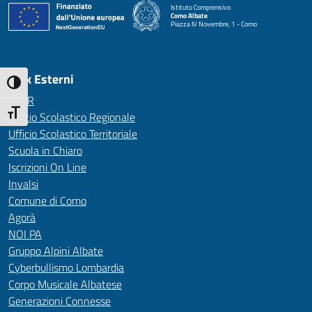
Istituto Comprensivo
Como Albate
Piazza IV Novembre, 1 - Como
— Visita la pagina iniziale della scuola
Link Esterni
Attiva/disattiva alto contrasto
MIUR
Attiva/disattiva dimensione testo
Ufficio Scolastico Regionale
Ufficio Scolastico Territoriale
Scuola in Chiaro
Iscrizioni On Line
Invalsi
Comune di Como
Agorà
NOI PA
Gruppo Alpini Albate
Cyberbullismo Lombardia
Corpo Musicale Albatese
Generazioni Connesse