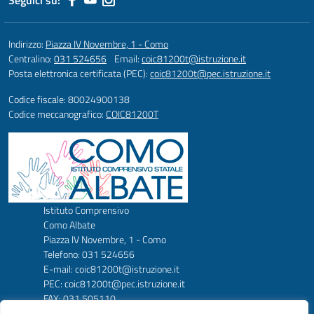
Seguici su:
Indirizzo:
Piazza IV Novembre, 1 - Como
Centralino:
031 524656
Email:
coic81200t@istruzione.it
Posta elettronica certificata (PEC):
coic81200t@pec.istruzione.it
Codice fiscale: 80024900138
Codice meccanografico:
COIC81200T
Istituto Comprensivo
Como Albate
Piazza IV Novembre, 1 - Como
Telefono: 031 524656
E-mail: coic81200t@istruzione.it
PEC: coic81200t@pec.istruzione.it
FAX: 031 505110
Codice Meccanografico: COIC81200T