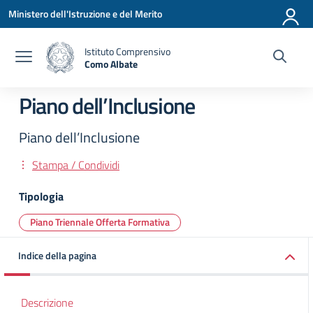
Vai ai contenuti
Vai al menu di navigazione
Vai al footer
Ministero dell'Istruzione e del Merito
Istituto Comprensivo
Como Albate
— Visita la pagina iniziale della scuola
Piano dell’Inclusione
Piano dell’Inclusione
Stampa / Condividi
Tipologia
Piano Triennale Offerta Formativa
Indice della pagina
Descrizione