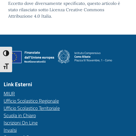
Eccetto dove diversamente specificato, questo articolo è
stato rilasciato sotto Licenza Creative Commons
Attribuzione 4.0 Italia.
Istituto Comprensivo
Attiva/disattiva alto contrasto
Como Albate
Piazza IV Novembre, 1 - Como
— Visita la pagina iniziale della scuola
Attiva/disattiva dimensione testo
Link Esterni
MIUR
Ufficio Scolastico Regionale
Ufficio Scolastico Territoriale
Scuola in Chiaro
Iscrizioni On Line
Invalsi