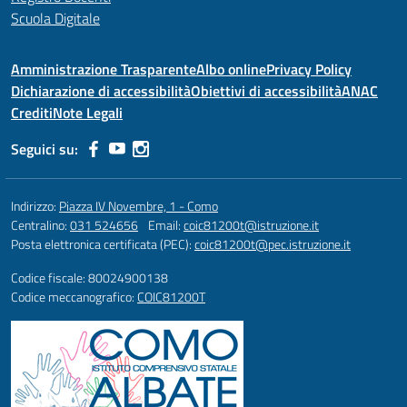
Scuola Digitale
Amministrazione Trasparente
Albo online
Privacy Policy
Dichiarazione di accessibilità
Obiettivi di accessibilità
ANAC
Crediti
Note Legali
Seguici su:
Indirizzo:
Piazza IV Novembre, 1 - Como
Centralino:
031 524656
Email:
coic81200t@istruzione.it
Posta elettronica certificata (PEC):
coic81200t@pec.istruzione.it
Codice fiscale: 80024900138
Codice meccanografico:
COIC81200T