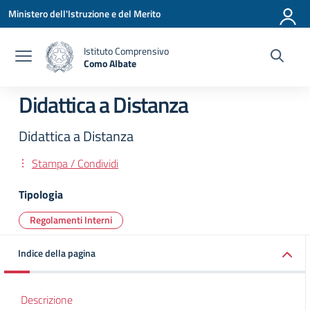
Vai ai contenuti
Vai al menu di navigazione
Vai al footer
Ministero dell'Istruzione e del Merito
Istituto Comprensivo
Como Albate
— Visita la pagina iniziale della scuola
Didattica a Distanza
Didattica a Distanza
Stampa / Condividi
Tipologia
Regolamenti Interni
Indice della pagina
Descrizione