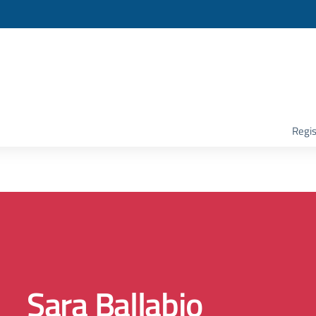
la scuola
Regis
Sara Ballabio