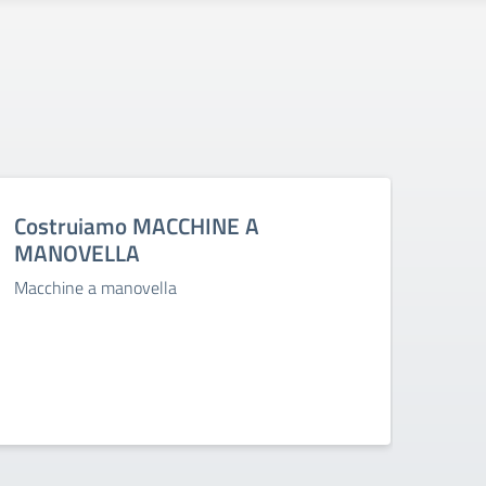
Costruiamo MACCHINE A
Conc
MANOVELLA
Giove
Magna
Macchine a manovella
class
tutti
da un