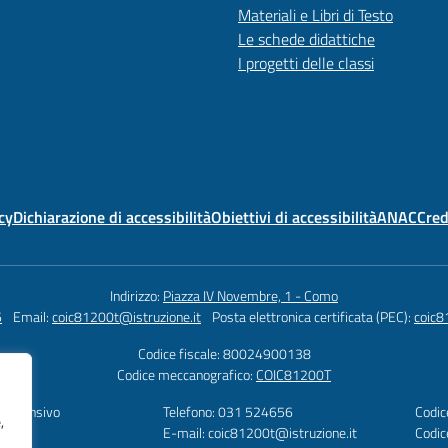
Materiali e Libri di Testo
Le schede didattiche
I progetti delle classi
cy
Dichiarazione di accessibilità
Obiettivi di accessibilità
ANAC
Cred
Indirizzo:
Piazza IV Novembre, 1 - Como
6
Email:
coic81200t@istruzione.it
Posta elettronica certificata (PEC):
coic8
Codice fiscale: 80024900138
Codice meccanografico:
COIC81200T
omprensivo
Telefono: 031 524656
Codic
,
te
E-mail: coic81200t@istruzione.it
Codic