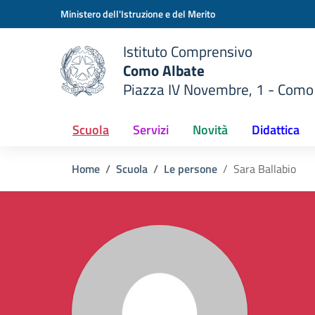
Vai ai contenuti
Vai al menu di navigazione
Vai al footer
Ministero dell'Istruzione e del Merito
Istituto Comprensivo
Como Albate
Piazza IV Novembre, 1 - Como
 della scuola
— Visita la pagina iniziale del
Scuola
Servizi
Novità
Didattica
Home
Scuola
Le persone
Sara Ballabio