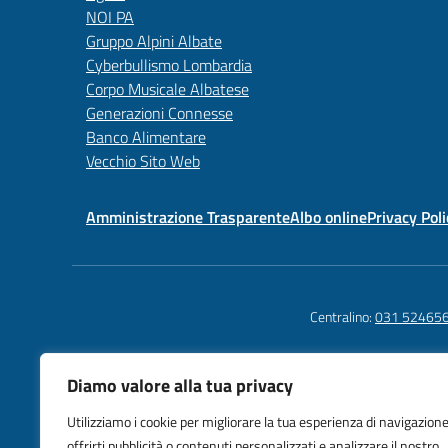
NOI PA
Gruppo Alpini Albate
Cyberbullismo Lombardia
Corpo Musicale Albatese
Generazioni Connesse
Banco Alimentare
Vecchio Sito Web
Amministrazione Trasparente
Albo online
Privacy Poli
Centralino:
031 52465
Diamo valore alla tua privacy
Istituto C
Utilizziamo i cookie per migliorare la tua esperienza di navigazione
Como Alba
offrirti pubblicità o contenuti personalizzati e analizzare il nostro