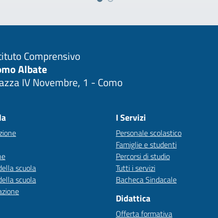
tituto Comprensivo
omo Albate
iazza IV Novembre, 1 - Como
Visita la pagina iniziale della scuola
la
I Servizi
zione
Personale scolastico
Famiglie e studenti
ne
Percorsi di studio
della scuola
Tutti i servizi
della scuola
Bacheca Sindacale
azione
Didattica
Offerta formativa