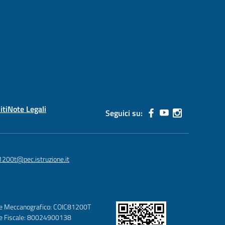
iti
Note Legali
Seguici su:
1200t@pec.istruzione.it
e Meccanografico: COIC81200T
e Fiscale: 80024900138