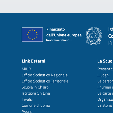
Is
C
P
— 
Link Esterni
La Scuo
MIUR
Presenta
Ufficio Scolastico Regionale
I luoghi
Ufficio Scolastico Territoriale
Le perso
Scuola in Chiaro
I numeri 
Iscrizioni On Line
Le carte 
Invalsi
Organizz
Comune di Como
La storia
Agorà