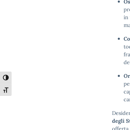
Os
pr
in
ma
Co
to
fr
de
Or
Attiva/disattiva alto contrasto
pe
Attiva/disattiva dimensione testo
ca
ca
Desider
degli S
offerta