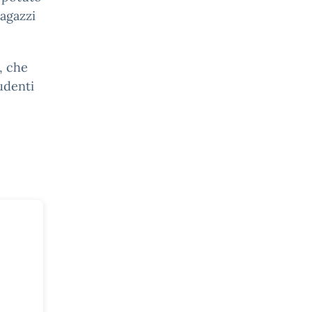
ragazzi
, che
udenti