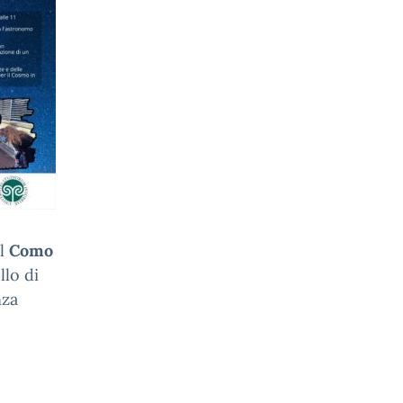
l
Como
llo di
nza