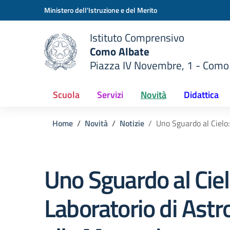
Vai ai contenuti
Vai al menu di navigazione
Vai al footer
Ministero dell'Istruzione e del Merito
Istituto Comprensivo
Como Albate
Piazza IV Novembre, 1 - Como
 della scuola
— Visita la pagina iniziale del
Scuola
Servizi
Novità
Didattica
Home
Novità
Notizie
Uno Sguardo al Cielo:
Uno Sguardo al Ciel
Laboratorio di Ast