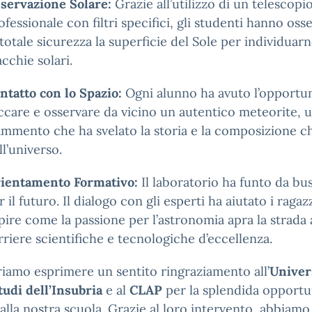
servazione Solare:
Grazie all’utilizzo di un telescopi
ofessionale con filtri specifici, gli studenti hanno oss
 totale sicurezza la superficie del Sole per individuarn
cchie solari.
ntatto con lo Spazio:
Ogni alunno ha avuto l’opportun
ccare e osservare da vicino un autentico meteorite, 
ammento che ha svelato la storia e la composizione c
ll’universo.
ientamento Formativo:
Il laboratorio ha funto da bu
r il futuro. Il dialogo con gli esperti ha aiutato i ragazz
pire come la passione per l’astronomia apra la strada 
rriere scientifiche e tecnologiche d’eccellenza.
iamo esprimere un sentito ringraziamento all’
Univer
tudi dell’Insubria
e al
CLAP
per la splendida opportu
 alla nostra scuola. Grazie al loro intervento, abbiam