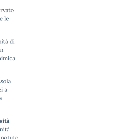
o
ervato
e le
ità di
un
himica
ssola
i a
a
sità
nità
o potuto