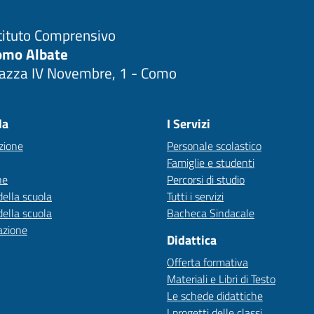
tituto Comprensivo
omo Albate
iazza IV Novembre, 1 - Como
Visita la pagina iniziale della scuola
la
I Servizi
zione
Personale scolastico
Famiglie e studenti
ne
Percorsi di studio
della scuola
Tutti i servizi
della scuola
Bacheca Sindacale
azione
Didattica
Offerta formativa
Materiali e Libri di Testo
Le schede didattiche
I progetti delle classi