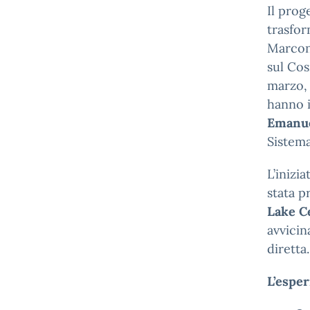
Il prog
trasfor
Marconi
sul Cos
marzo, 
hanno 
Emanue
Sistema
L’inizia
stata p
Lake C
avvicin
diretta.
L’esper