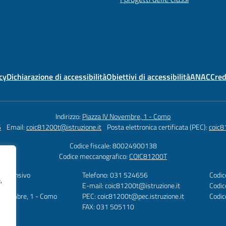
cy
Dichiarazione di accessibilità
Obiettivi di accessibilità
ANAC
Cred
Indirizzo:
Piazza IV Novembre, 1 - Como
6
Email:
coic81200t@istruzione.it
Posta elettronica certificata (PEC):
coic8
Codice fiscale: 80024900138
Codice meccanografico:
COIC81200T
omprensivo
Telefono: 031 524656
Codic
,
te
E-mail: coic81200t@istruzione.it
Codic
 Novembre, 1 - Como
PEC: coic81200t@pec.istruzione.it
Codi
FAX: 031 505110