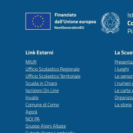
Is
C
P
— 
Link Esterni
La Scuo
MIUR
Presenta
Ufficio Scolastico Regionale
I luoghi
Ufficio Scolastico Territoriale
Le perso
Scuola in Chiaro
I numeri 
Iscrizioni On Line
Le carte 
Invalsi
Organizz
Comune di Como
La storia
Agorà
NOI PA
Gruppo Alpini Albate
Cyberbullismo Lombardia