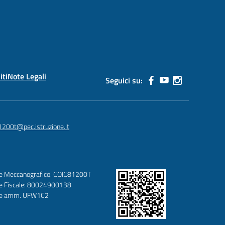
iti
Note Legali
Seguici su:
1200t@pec.istruzione.it
e Meccanografico: COIC81200T
e Fiscale: 80024900138
ce amm. UFW1C2