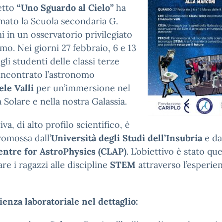
etto
“Uno Sguardo al Cielo”
ha
mato la Scuola secondaria G.
 in un osservatorio privilegiato
mo. Nei giorni 27 febbraio, 6 e 13
gli studenti delle classi terze
incontrato l’astronomo
le Valli
per un’immersione nel
 Solare e nella nostra Galassia.
tiva, di alto profilo scientifico, è
romossa dall’
Università degli Studi dell’Insubria
e da
entre for AstroPhysics (CLAP)
. L’obiettivo è stato que
are i ragazzi alle discipline
STEM
attraverso l’esperie
ienza laboratoriale nel dettaglio: