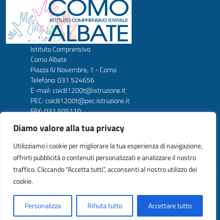
Istituto Comprensivo
Como Albate
Piazza IV Novembre, 1 - Como
Telefono: 031 524656
E-mail: coic81200t@istruzione.it
PEC: coic81200t@pec.istruzione.it
FAX: 031 505110
Codice Meccanografico: COIC81200T
Diamo valore alla tua privacy
Codice Fiscale: 80024900138
Codice amm. UFW1C2
Utilizziamo i cookie per migliorare la tua esperienza di navigazione,
offrirti pubblicità o contenuti personalizzati e analizzare il nostro
traffico. Cliccando “Accetta tutti”, acconsenti al nostro utilizzo dei
cookie.
Idea e progetto di Designers Italia
Personalizza
Rifiuta tutto
Accettare tutto