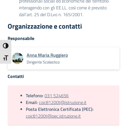
professionali sociali ed economiche del territorio
interagendo con gli EE.LL. così come è previsto
dall’art. 25 del D.Lvo n. 165/2001.
Organizzazione e contatti
Responsabile
Attiva/disattiva alto contrasto
Anna Maria Ruggiero
Attiva/disattiva dimensione testo
Dirigente Scolastico
Contatti
Telefono:
031 524656
Email:
coic81200t@istruzione.it
Posta Elettronica Certificata (PEC):
coic81200t@pec.istruzione.it