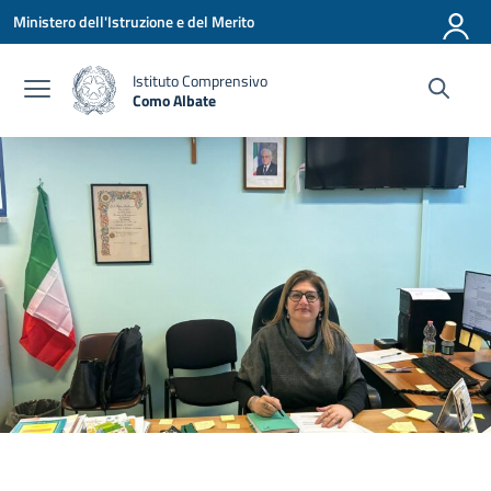
Vai ai contenuti
Vai al menu di navigazione
Vai al footer
Ministero dell'Istruzione e del Merito
Istituto Comprensivo
Como Albate
— Visita la pagina iniziale della scuola