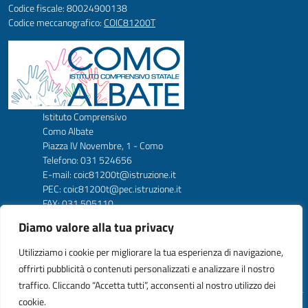
Codice fiscale: 80024900138
Codice meccanografico:
COIC81200T
Istituto Comprensivo
Como Albate
Piazza IV Novembre, 1 - Como
Telefono: 031 524656
E-mail: coic81200t@istruzione.it
PEC: coic81200t@pec.istruzione.it
FAX: 031 505110
Codice Meccanografico: COIC81200T
Diamo valore alla tua privacy
Codice Fiscale: 80024900138
Codice amm. UFW1C2
Utilizziamo i cookie per migliorare la tua esperienza di navigazione,
offrirti pubblicità o contenuti personalizzati e analizzare il nostro
traffico. Cliccando “Accetta tutti”, acconsenti al nostro utilizzo dei
cookie.