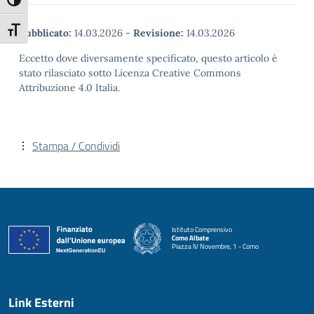
Attiva/disattiva alto contrasto
Attiva/disattiva dimensione testo
Pubblicato:
14.03.2026
-
Revisione:
14.03.2026
Eccetto dove diversamente specificato, questo articolo è
stato rilasciato sotto Licenza Creative Commons
Attribuzione 4.0 Italia.
Stampa / Condividi
Istituto Comprensivo
Como Albate
Piazza IV Novembre, 1 - Como
— Visita la pagina iniziale della scuola
Link Esterni