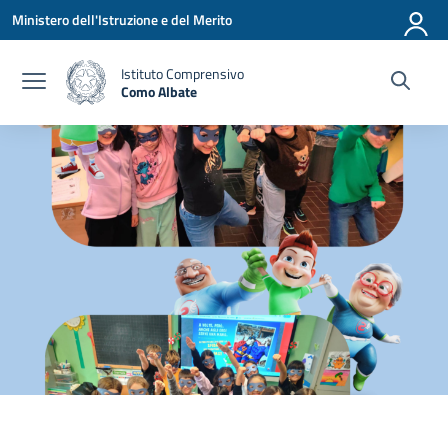
Vai ai contenuti
Vai al menu di navigazione
Vai al footer
Ministero dell'Istruzione e del Merito
Istituto Comprensivo
Como Albate
— Visita la pagina iniziale della scuola