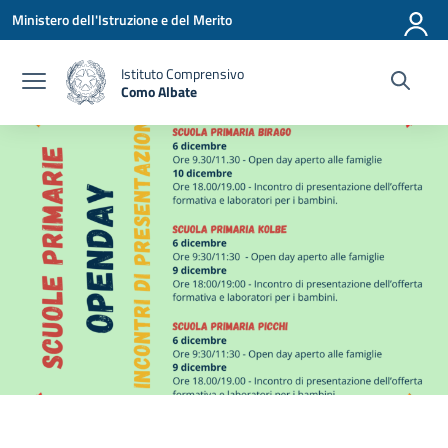
Vai ai contenuti
Vai al menu di navigazione
Vai al footer
Ministero dell'Istruzione e del Merito
Istituto Comprensivo
Como Albate
— Visita la pagina iniziale della scuola