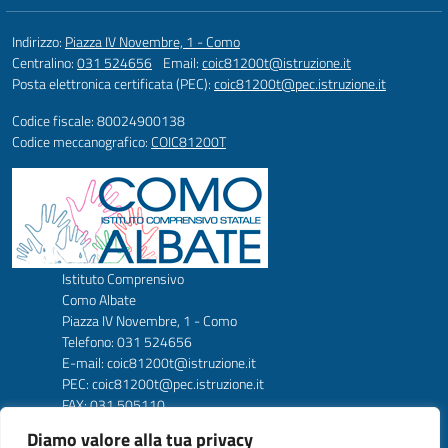
Indirizzo:
Piazza IV Novembre, 1 - Como
Centralino:
031 524656
Email:
coic81200t@istruzione.it
Posta elettronica certificata (PEC):
coic81200t@pec.istruzione.it
Codice fiscale: 80024900138
Codice meccanografico:
COIC81200T
Istituto Comprensivo
Como Albate
Piazza IV Novembre, 1 - Como
Telefono: 031 524656
E-mail: coic81200t@istruzione.it
PEC: coic81200t@pec.istruzione.it
FAX: 031 505110
Codice Meccanografico: COIC81200T
Diamo valore alla tua privacy
Codice Fiscale: 80024900138