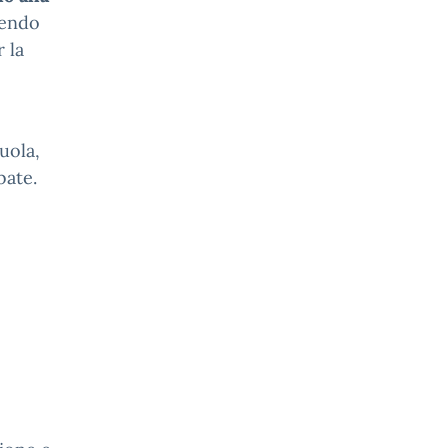
uendo
r la
uola,
bate.