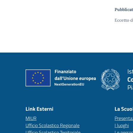
Pubblicat
Eccetto d
Is
C
P
— 
Link Esterni
La Scuo
MIUR
Presenta
Ufficio Scolastico Regionale
I luoghi
Ufficio Scolastico Territoriale
Le perso