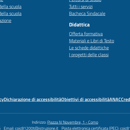
della scuola
Tutti i servizi
della scuola
Bacheca Sindacale
azione
Didattica
Offerta formativa
Materiali e Libri di Testo
Le schede didattiche
I progetti delle classi
cy
Dichiarazione di accessibilità
Obiettivi di accessibilità
ANAC
Cred
Indirizzo:
Piazza IV Novembre, 1 - Como
6
Email:
coic81200t@istruzione.it
Posta elettronica certificata (PEC):
coic8