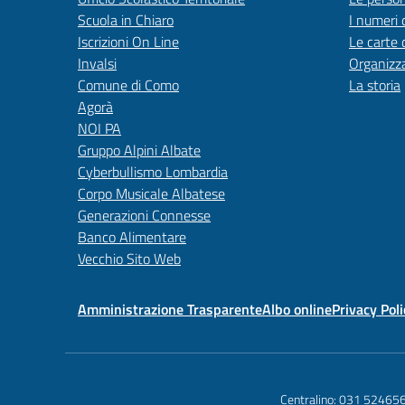
Scuola in Chiaro
I numeri 
Iscrizioni On Line
Le carte 
Invalsi
Organizz
Comune di Como
La storia
Agorà
NOI PA
Gruppo Alpini Albate
Cyberbullismo Lombardia
Corpo Musicale Albatese
Generazioni Connesse
Banco Alimentare
Vecchio Sito Web
Amministrazione Trasparente
Albo online
Privacy Poli
Centralino:
031 52465