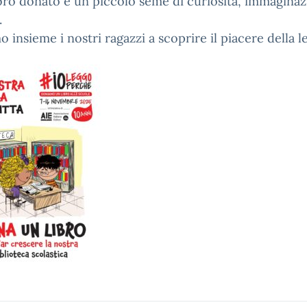
bro donato è un piccolo seme di curiosità, immaginaz
.
o insieme i nostri ragazzi a scoprire il piacere della l