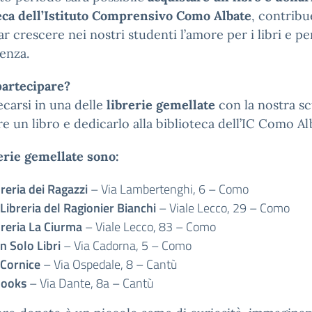
eca dell’Istituto Comprensivo Como Albate
, contrib
far crescere nei nostri studenti l’amore per i libri e pe
enza.
artecipare?
ecarsi in una delle
librerie gemellate
con la nostra sc
re un libro e dedicarlo alla biblioteca dell’IC Como Al
erie gemellate sono:
breria dei Ragazzi
– Via Lambertenghi, 6 – Como
 Libreria del Ragionier Bianchi
– Viale Lecco, 29 – Como
breria La Ciurma
– Viale Lecco, 83 – Como
n Solo Libri
– Via Cadorna, 5 – Como
 Cornice
– Via Ospedale, 8 – Cantù
books
– Via Dante, 8a – Cantù