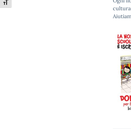
Ogni li
Attiva/disattiva dimensione testo
cultura
Aiutiam