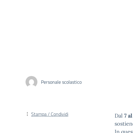
Personale scolastico
Stampa / Condividi
Dal
7 a
sostien
In ques