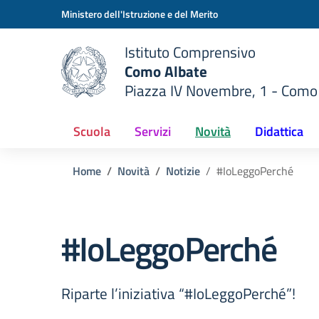
Vai ai contenuti
Vai al menu di navigazione
Vai al footer
Ministero dell'Istruzione e del Merito
Istituto Comprensivo
Como Albate
Piazza IV Novembre, 1 - Como
 della scuola
— Visita la pagina iniziale del
Scuola
Servizi
Novità
Didattica
Home
Novità
Notizie
#IoLeggoPerché
#IoLeggoPerché
Riparte l’iniziativa “#IoLeggoPerché”!