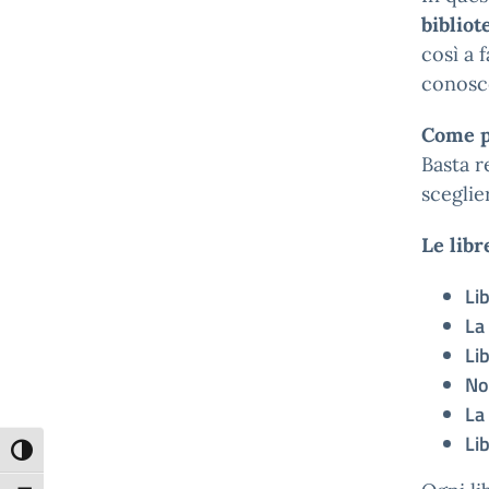
bibliot
così a 
conosc
Come p
Basta r
sceglie
Le libr
Li
La
Li
No
La
Li
Attiva/disattiva alto contrasto