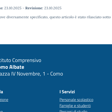
o:
23.10.2025
-
Revisione:
23.10.2025
ove diversamente specificato, questo articolo è stato rilasciato sott
tituto Comprensivo
omo Albate
iazza IV Novembre, 1 - Como
Visita la pagina iniziale della scuola
la
I Servizi
zione
Personale scolastico
Famiglie e studenti
ne
Percorsi di studio