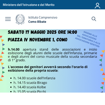
Vai ai contenuti
Vai al menu di navigazione
Vai al footer
Ministero dell'Istruzione e del Merito
Istituto Comprensivo
Como Albate
— Visita la pagina iniziale della scuola