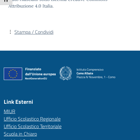
Attiva/disattiva dimensione testo
Attribuzione 4.0 Italia.
Stampa / Condividi
Istituto Comprensivo
Como Albate
Piazza IV Novembre, 1 - Como
— Visita la pagina iniziale della scuola
Link Esterni
MIUR
Ufficio Scolastico Regionale
Ufficio Scolastico Territoriale
Scuola in Chiaro