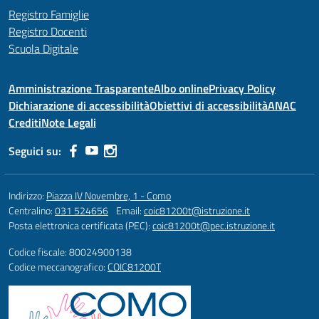
Registro Famiglie
Registro Docenti
Scuola Digitale
Amministrazione Trasparente
Albo online
Privacy Policy
Dichiarazione di accessibilità
Obiettivi di accessibilità
ANAC
Crediti
Note Legali
Seguici su:
Indirizzo:
Piazza IV Novembre, 1 - Como
Centralino:
031 524656
Email:
coic81200t@istruzione.it
Posta elettronica certificata (PEC):
coic81200t@pec.istruzione.it
Codice fiscale: 80024900138
Codice meccanografico:
COIC81200T