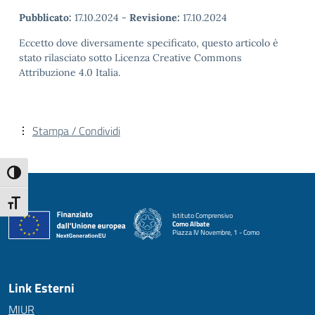
Pubblicato:
17.10.2024
-
Revisione:
17.10.2024
Eccetto dove diversamente specificato, questo articolo è
stato rilasciato sotto Licenza Creative Commons
Attribuzione 4.0 Italia.
Stampa / Condividi
Attiva/disattiva alto contrasto
Attiva/disattiva dimensione testo
Istituto Comprensivo
Como Albate
Piazza IV Novembre, 1 - Como
— Visita la pagina iniziale della scuola
Link Esterni
MIUR