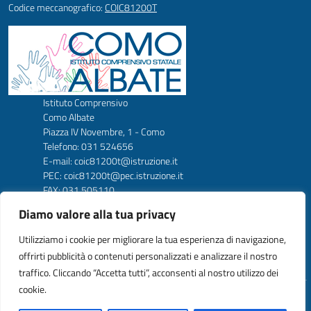
Codice meccanografico:
COIC81200T
Istituto Comprensivo
Como Albate
Piazza IV Novembre, 1 - Como
Telefono: 031 524656
E-mail: coic81200t@istruzione.it
PEC: coic81200t@pec.istruzione.it
FAX: 031 505110
Codice Meccanografico: COIC81200T
Diamo valore alla tua privacy
Codice Fiscale: 80024900138
Codice amm. UFW1C2
Utilizziamo i cookie per migliorare la tua esperienza di navigazione,
offrirti pubblicità o contenuti personalizzati e analizzare il nostro
traffico. Cliccando “Accetta tutti”, acconsenti al nostro utilizzo dei
cookie.
Idea e progetto di Designers Italia