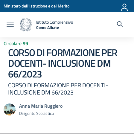
Vai ai contenuti
Vai al menu di navigazione
Vai al footer
Ministero dell'Istruzione e del Merito
Istituto Comprensivo
Como Albate
— Visita la pagina iniziale della scuola
Circolare 99
CORSO DI FORMAZIONE PER
DOCENTI- INCLUSIONE DM
66/2023
CORSO DI FORMAZIONE PER DOCENTI-
INCLUSIONE DM 66/2023
Anna Maria Ruggiero
Dirigente Scolastico