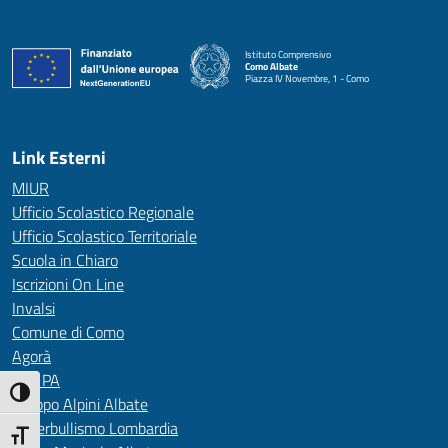
Istituto Comprensivo
Como Albate
Piazza IV Novembre, 1 - Como
— Visita la pagina iniziale della scuola
Link Esterni
MIUR
Ufficio Scolastico Regionale
Ufficio Scolastico Territoriale
Scuola in Chiaro
Iscrizioni On Line
Invalsi
Comune di Como
Agorà
NOI PA
Attiva/disattiva alto contrasto
Gruppo Alpini Albate
Cyberbullismo Lombardia
Attiva/disattiva dimensione testo